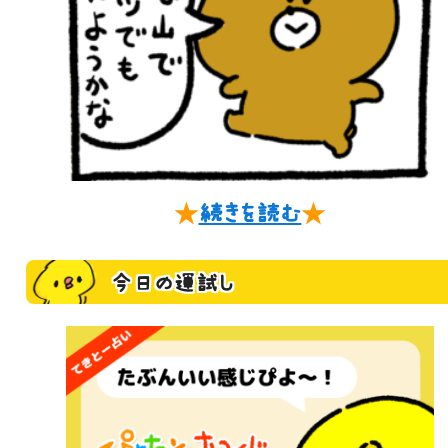
★
続きを読む
★
今日の運試し