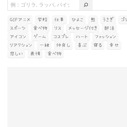
GIFアニメ
学校
仕事
ひよこ
熊
うさぎ
ゴ
スポーツ
食べ物
リス
メッセージ付き
部活
アイコン
ゲーム
コスプレ
ハート
ファッション
リアクション
一緒
仲良し
喜ぶ
寝る
幸せ
悲しい
表情
食べ物