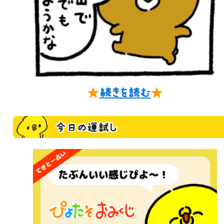
★
続きを読む
★
今日の運試し