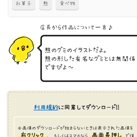
お菓子
熊
食べ物
店長から作品に
ついて一言♪
熊のグミのイラストだよ。
熊の形した有名なグミとは無関係
ですぴよ～
利用規約
に同意してダウンロード!!
※画像のダウンロードが始まらないときは表示された画像を
右クリック
画面長押し
、 もしくはスマホなら
で保