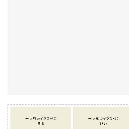
一つ前のイラストに
一つ先のイラストに
戻る
進む