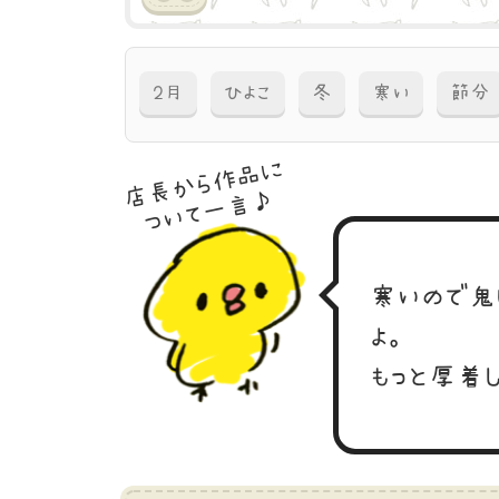
2月
ひよこ
冬
寒い
節分
店長から作品に
ついて一言♪
寒いので鬼
よ。
もっと厚着