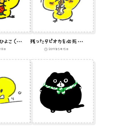
スイカを食べるひよこ（GIFアニメ）
残ったタピオカを必死にすすろうとするひよこのイラスト
月13日
2019年5月15日