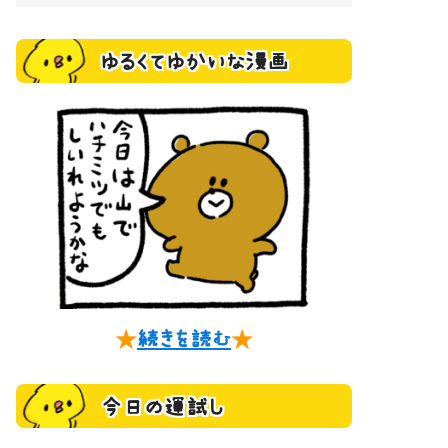
ゆるくてゆかいな漫画
★
続きを読む
★
今日の運試し