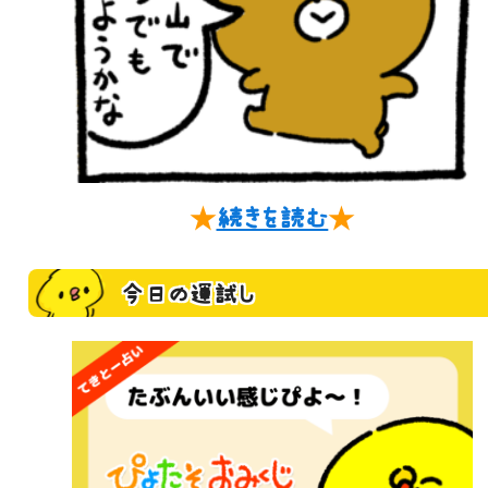
★
続きを読む
★
今日の運試し