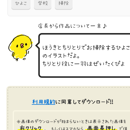
ひよこ
学校
掃除
店長から作品に
ついて一言♪
ほうきとちりとりでお掃除するひよ
のイラストだよ。
ちりとり役に一羽はぜいたくぴよ
利用規約
に同意してダウンロード!!
※画像のダウンロードが始まらないときは表示された画像を
右クリック
画面長押し
、 もしくはスマホなら
で保