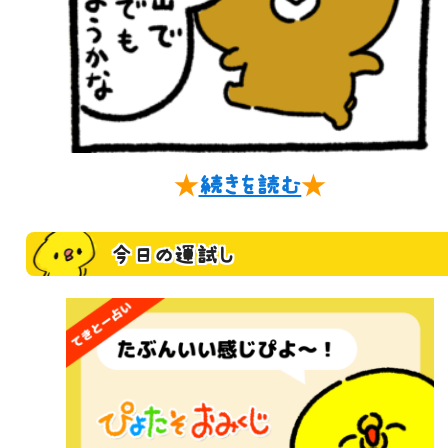
★
続きを読む
★
今日の運試し