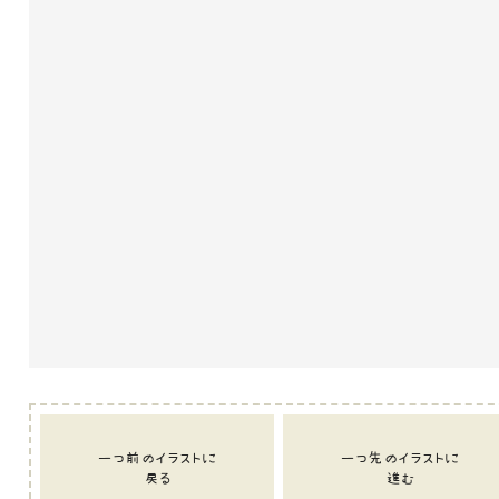
一つ前のイラストに
一つ先のイラストに
戻る
進む