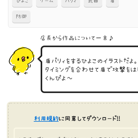
ひよこ
ゲーム
パリィ
武器
盾
防御
店長から作品に
ついて一言♪
盾パリィをするひよこのイラストだよ
タイミングを合わせて盾で攻撃をは
くんぴよ～
利用規約
に同意してダウンロード!!