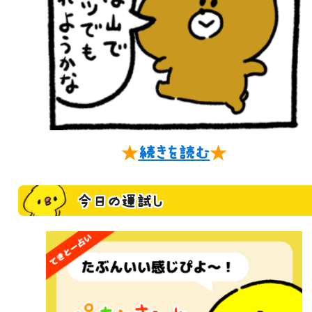
★
続きを読む
★
今日の運試し