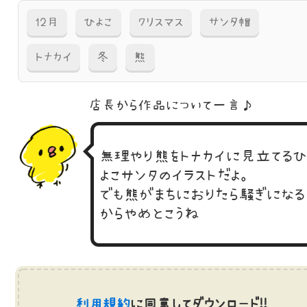
12月
ひよこ
クリスマス
サンタ帽
トナカイ
冬
熊
店長から作品に
ついて一言♪
無理やり熊をトナカイに見立てるひ
よこサンタのイラストだよ。
でも熊がまちにおりたら騒ぎになる
からやめとこうね
利用規約
に同意してダウンロード!!