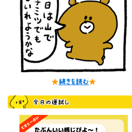
★
続きを読む
★
今日の運試し