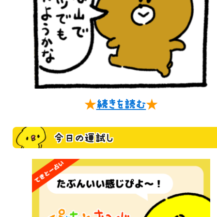
★
続きを読む
★
今日の運試し