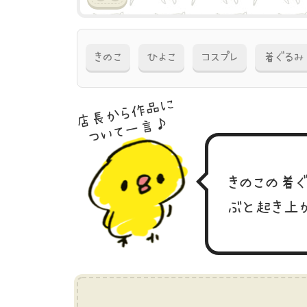
きのこ
ひよこ
コスプレ
着ぐるみ
店長から作品に
ついて一言♪
きのこの着
ぶと起き上