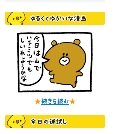
ゆるくてゆかいな漫画
★
続きを読む
★
今日の運試し