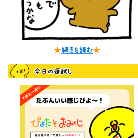
★
続きを読む
★
今日の運試し