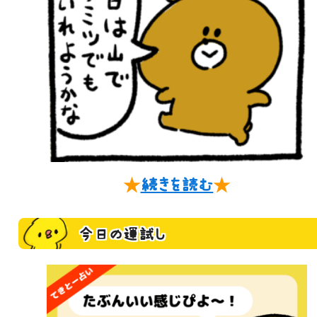
★
続きを読む
★
今日の運試し