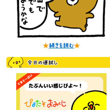
★
続きを読む
★
今日の運試し