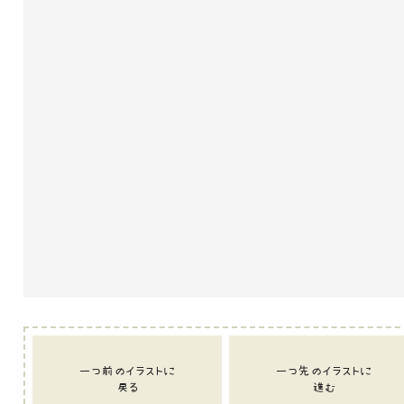
一つ前のイラストに
一つ先のイラストに
戻る
進む