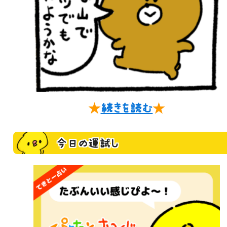
★
続きを読む
★
今日の運試し