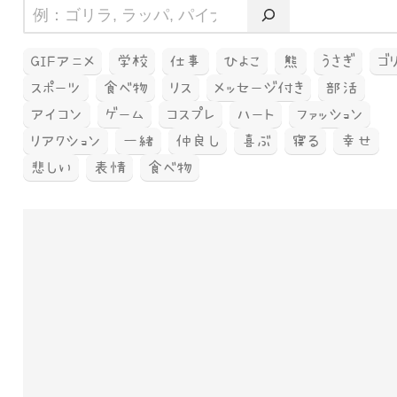
GIFアニメ
学校
仕事
ひよこ
熊
うさぎ
ゴ
スポーツ
食べ物
リス
メッセージ付き
部活
アイコン
ゲーム
コスプレ
ハート
ファッション
リアクション
一緒
仲良し
喜ぶ
寝る
幸せ
悲しい
表情
食べ物