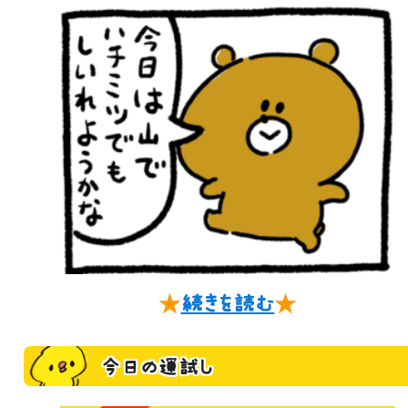
★
続きを読む
★
今日の運試し