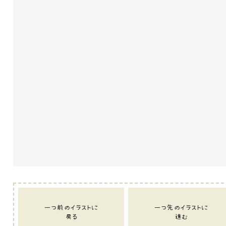
一つ前のイラストに
一つ先のイラストに
戻る
進む