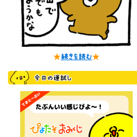
★
続きを読む
★
今日の運試し