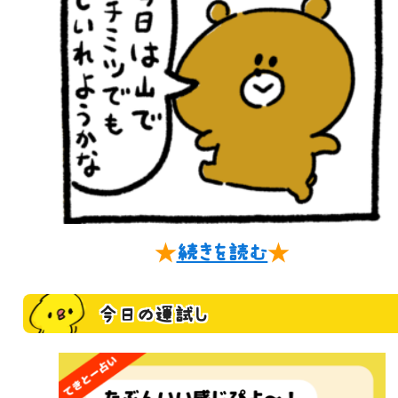
★
続きを読む
★
今日の運試し