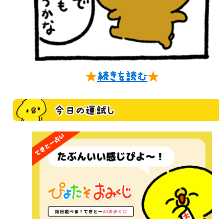
★
続きを読む
★
今日の運試し