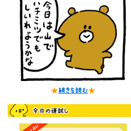
★
続きを読む
★
今日の運試し