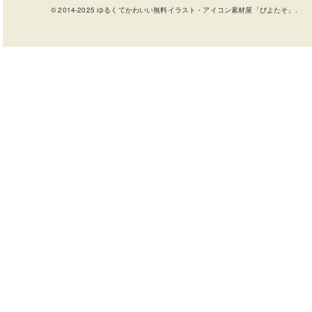
© 2014-2025 ゆるくてかわいい無料イラスト・アイコン素材屋「ぴよたそ」.