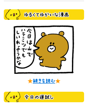
ゆるくてゆかいな漫画
★
続きを読む
★
今日の運試し