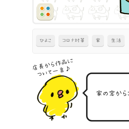
ひよこ
コロナ対策
家
生活
店長から作品に
ついて一言♪
家の窓から