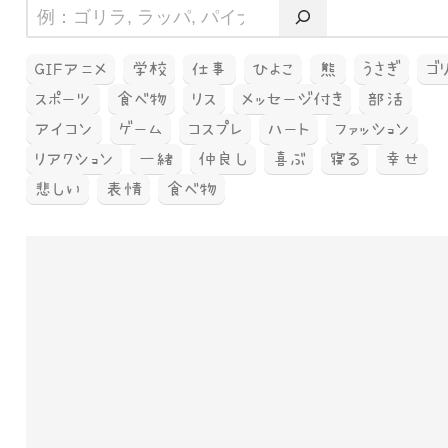
GIFアニメ
学校
仕事
ひよこ
熊
うさぎ
ゴ
スポーツ
食べ物
リス
メッセージ付き
部活
アイコン
ゲーム
コスプレ
ハート
ファッション
リアクション
一緒
仲良し
喜ぶ
寝る
幸せ
悲しい
表情
食べ物