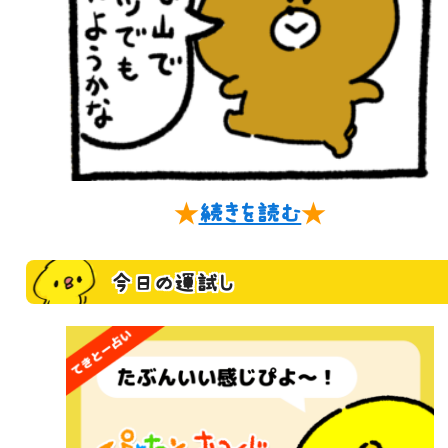
★
続きを読む
★
今日の運試し