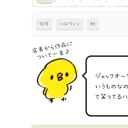
10月
ハロウィン
秋
店長から作品に
ついて一言♪
ジャックオ
いうものな
て笑ってる