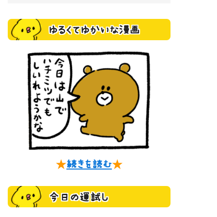
ゆるくてゆかいな漫画
★
続きを読む
★
今日の運試し