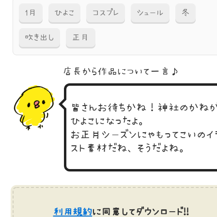
1月
ひよこ
コスプレ
シュール
冬
吹き出し
正月
店長から作品に
ついて一言♪
皆さんお待ちかね！神社のかね
ひよこになったよ。
お正月シーズンにゃもってこいのイ
スト素材だね、そうだよね。
利用規約
に同意してダウンロード!!