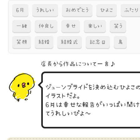
6月
うれしい
おめでとう
ひよこ
ふたり
一緒
仲良し
幸せ
楽しい
笑う
笑顔
結婚
結婚式
記念日
鳥
店長から作品に
ついて一言♪
ジューンブライドを決め込むひよこ
イラストだよ。
6月は幸せな報告がいっぱい聞
てうれしいぴよ～