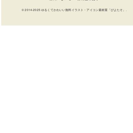
© 2014-2025 ゆるくてかわいい無料イラスト・アイコン素材屋「ぴよたそ」.