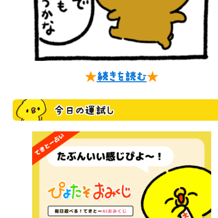
★
続きを読む
★
今日の運試し