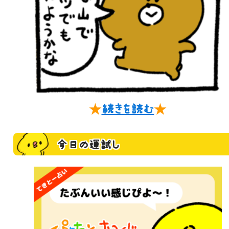
★
続きを読む
★
今日の運試し