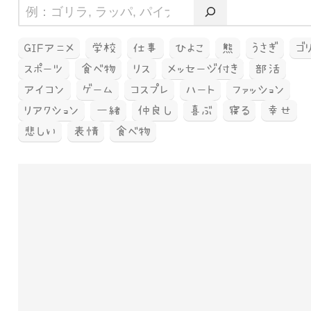
GIFアニメ
学校
仕事
ひよこ
熊
うさぎ
ゴ
スポーツ
食べ物
リス
メッセージ付き
部活
アイコン
ゲーム
コスプレ
ハート
ファッション
リアクション
一緒
仲良し
喜ぶ
寝る
幸せ
悲しい
表情
食べ物