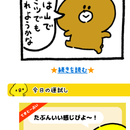
★
続きを読む
★
今日の運試し