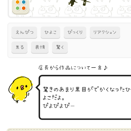
えんぴつ
ひよこ
びっくり
リアクション
焦る
表情
驚く
店長から作品に
ついて一言♪
驚きのあまり黒目がでかくなったひ
よこだよ。
ぴよぴよぴー