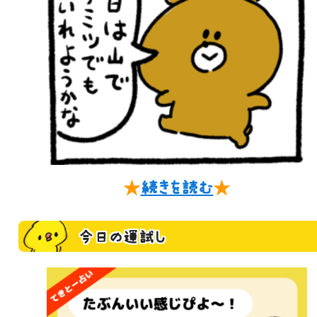
★
続きを読む
★
今日の運試し