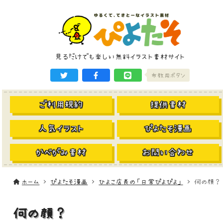
見るだけでも楽しい無料イラスト素材サイト
布教用ボタン
ご利用規約
提供素材
人気イラスト
ぴよたそ漫画
かべがみ素材
お問い合わせ
ホーム
ぴよたそ漫画
ひよこ店長の「日常ぴよぴよ」
何の顔？
何の顔？