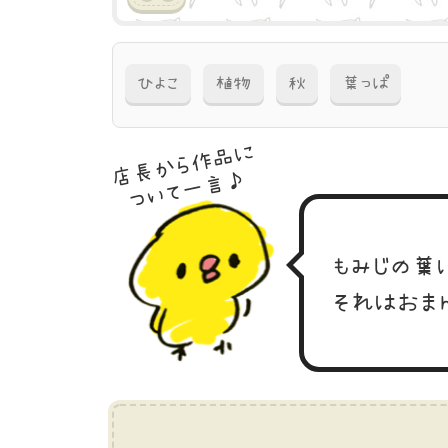
ひよこ
植物
秋
葉っぱ
店長から作品に
ついて一言♪
もみじの葉
それはおま