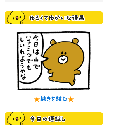
ゆるくてゆかいな漫画
★
続きを読む
★
今日の運試し