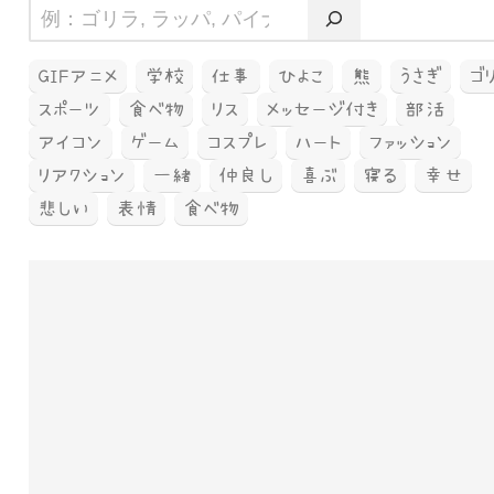
GIFアニメ
学校
仕事
ひよこ
熊
うさぎ
ゴ
スポーツ
食べ物
リス
メッセージ付き
部活
アイコン
ゲーム
コスプレ
ハート
ファッション
リアクション
一緒
仲良し
喜ぶ
寝る
幸せ
悲しい
表情
食べ物