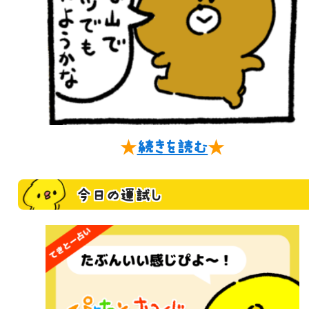
★
続きを読む
★
今日の運試し