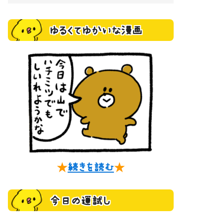
ゆるくてゆかいな漫画
★
続きを読む
★
今日の運試し