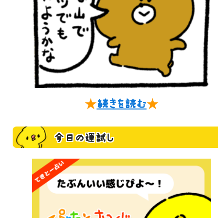
★
続きを読む
★
今日の運試し