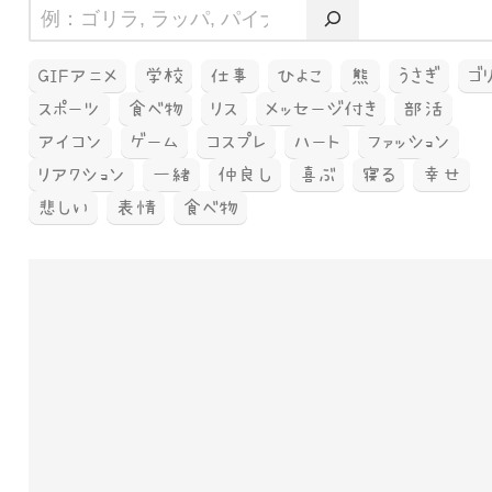
GIFアニメ
学校
仕事
ひよこ
熊
うさぎ
ゴ
スポーツ
食べ物
リス
メッセージ付き
部活
アイコン
ゲーム
コスプレ
ハート
ファッション
リアクション
一緒
仲良し
喜ぶ
寝る
幸せ
悲しい
表情
食べ物