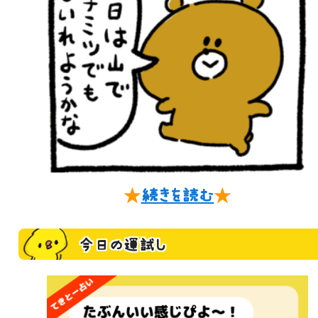
★
続きを読む
★
今日の運試し