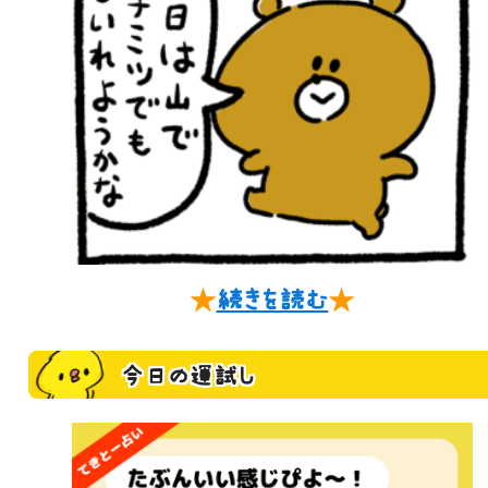
★
続きを読む
★
今日の運試し