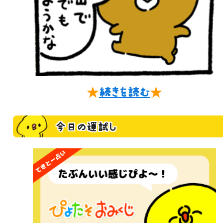
★
続きを読む
★
今日の運試し