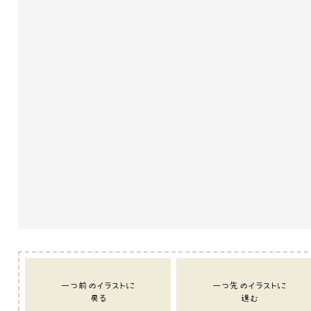
一つ前のイラストに
一つ先のイラストに
戻る
進む