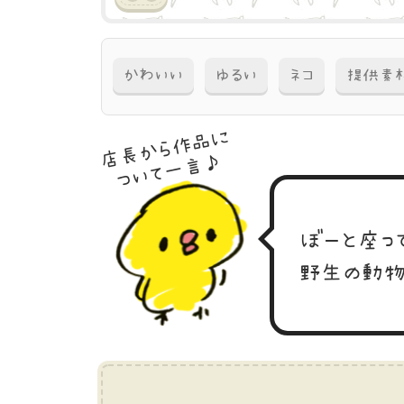
かわいい
ゆるい
ネコ
提供素
店長から作品に
ついて一言♪
ぼーと座っ
野生の動物