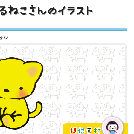
るねこさんのイラスト
ト素材
提
供
素
材