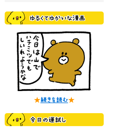
ゆるくてゆかいな漫画
★
続きを読む
★
今日の運試し