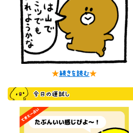
★
続きを読む
★
今日の運試し