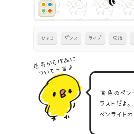
ひよこ
ダンス
ライブ
応援
店長から作品に
ついて一言♪
青色のペン
ラストだよ。
ペンライト