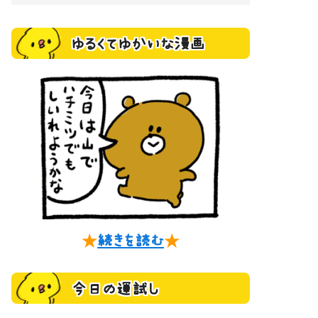
ゆるくてゆかいな漫画
★
続きを読む
★
今日の運試し