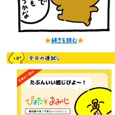
★
続きを読む
★
今日の運試し