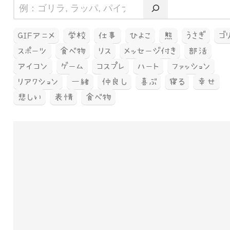
GIFアニメ
学校
仕事
ひよこ
熊
うさぎ
ゴ
スポーツ
食べ物
リス
メッセージ付き
部活
アイコン
ゲーム
コスプレ
ハート
ファッション
リアクション
一緒
仲良し
喜ぶ
寝る
幸せ
悲しい
表情
食べ物