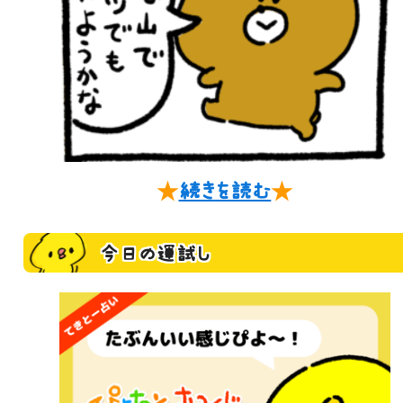
★
続きを読む
★
今日の運試し