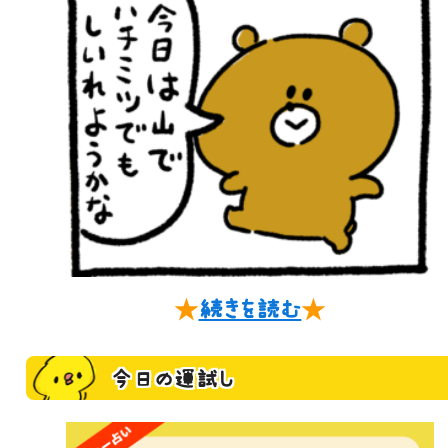
★
続きを読む
★
今日の運試し