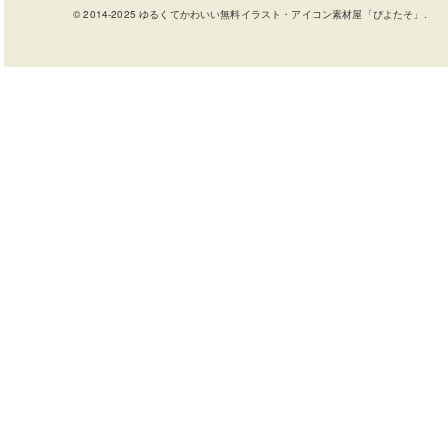
© 2014-2025 ゆるくてかわいい無料イラスト・アイコン素材屋「ぴよたそ」.