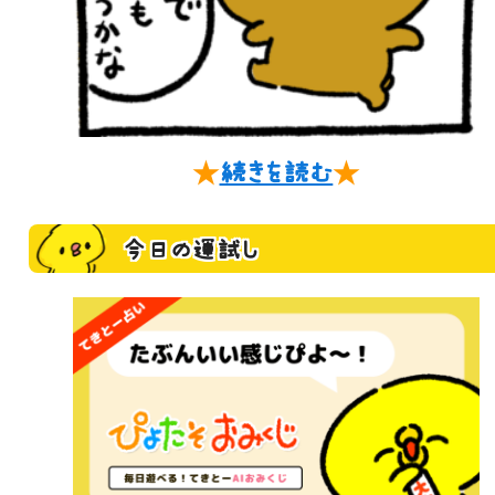
★
続きを読む
★
今日の運試し