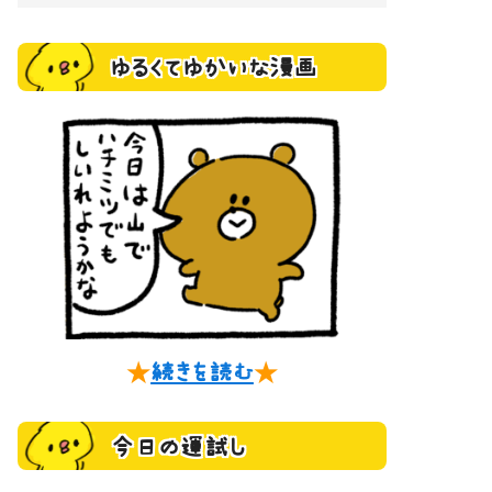
ゆるくてゆかいな漫画
★
続きを読む
★
今日の運試し