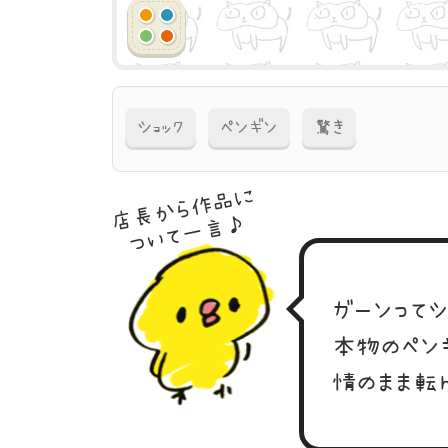
ショック
ペンギン
驚き
店長から作品に
ついて一言♪
ガーンってシ
本物のペン
情のまま転