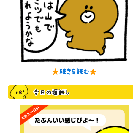
★
続きを読む
★
今日の運試し