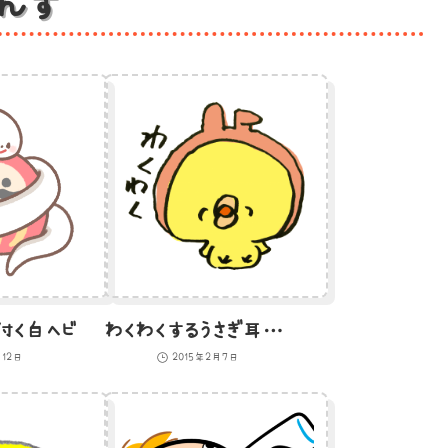
んす
付く白ヘビ
わくわくするうさぎ耳のひよこのイラスト
月12日
2015年2月7日