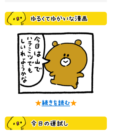
ゆるくてゆかいな漫画
★
続きを読む
★
今日の運試し