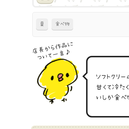
夏
食べ物
店長から作品に
ついて一言♪
ソフトクリー
甘くて冷た
いしか食べ