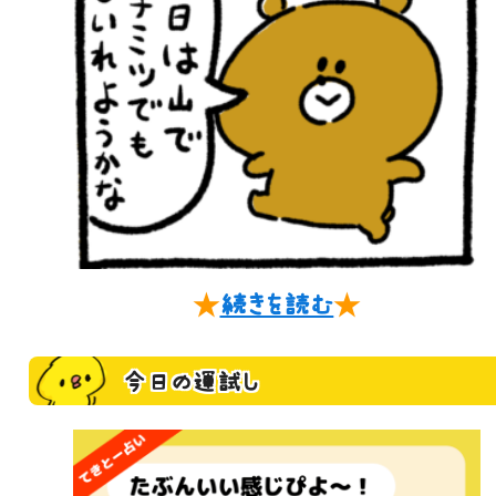
★
続きを読む
★
今日の運試し