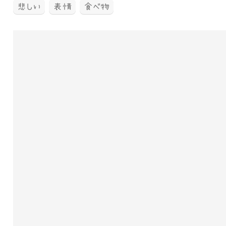
悲しい
表情
食べ物