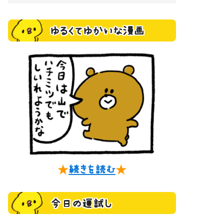
ゆるくてゆかいな漫画
★
続きを読む
★
今日の運試し