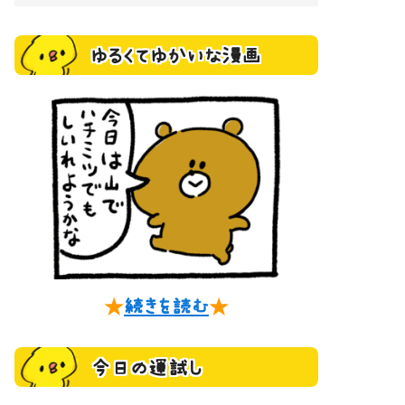
ゆるくてゆかいな漫画
★
続きを読む
★
今日の運試し