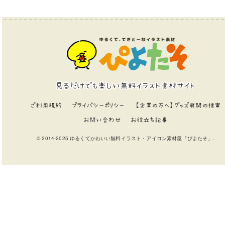
見るだけでも楽しい無料イラスト素材サイト
ご利用規約
プライバシーポリシー
【企業の方へ】グッズ展開の提案
お問い合わせ
お役立ち記事
© 2014-2025 ゆるくてかわいい無料イラスト・アイコン素材屋「ぴよたそ」.